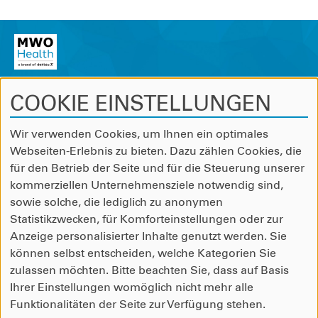
COOKIE EINSTELLUNGEN
dentsuX
Wir verwenden Cookies, um Ihnen ein optimales
Webseiten-Erlebnis zu bieten. Dazu zählen Cookies, die
Speicherstraße 53
für den Betrieb der Seite und für die Steuerung unserer
60327 Frankfurt am Main
kommerziellen Unternehmensziele notwendig sind,
sowie solche, die lediglich zu anonymen
Statistikzwecken, für Komforteinstellungen oder zur
Tel: +49695050260
Anzeige personalisierter Inhalte genutzt werden. Sie
Fax: +4969505026500
können selbst entscheiden, welche Kategorien Sie
zulassen möchten. Bitte beachten Sie, dass auf Basis
Kontakt
Ihrer Einstellungen womöglich nicht mehr alle
Impressum
Funktionalitäten der Seite zur Verfügung stehen.
Datenschutzerklärung