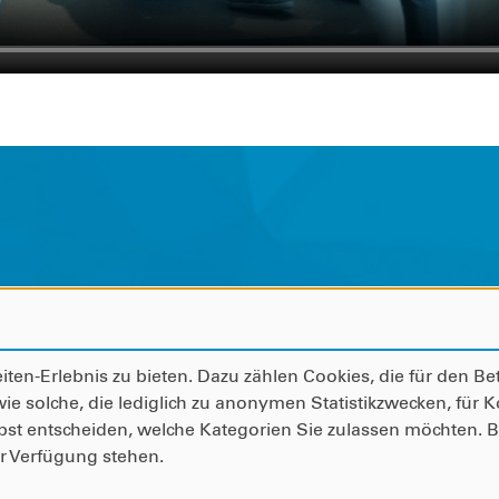
Tel: +49695050260
Kontakt
Impressu
Fax: +4969505026500
ntsuX
Datenschu
n-Erlebnis zu bieten. Dazu zählen Cookies, die für den Bet
eicherstraße 53
 solche, die lediglich zu anonymen Statistikzwecken, für 
Copyrigh
bst entscheiden, welche Kategorien Sie zulassen möchten. Bi
327 Frankfurt am Main
ur Verfügung stehen.