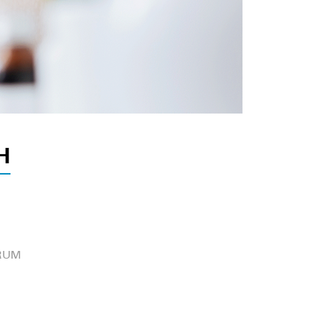
H
TRUM